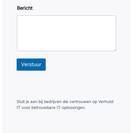
i
l
Bericht
a
d
r
e
s
N
a
a
m
Verstuur
Sluit je aan bij bedrijven die vertrouwen op Verhulst
IT voor betrouwbare IT-oplossingen.