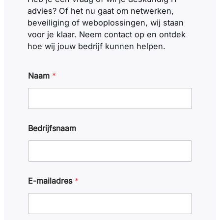
advies? Of het nu gaat om netwerken,
beveiliging of weboplossingen, wij staan
voor je klaar. Neem contact op en ontdek
hoe wij jouw bedrijf kunnen helpen.
Naam
*
B
Bedrijfsnaam
e
r
i
c
h
t
E-mailadres
*
E
-
m
a