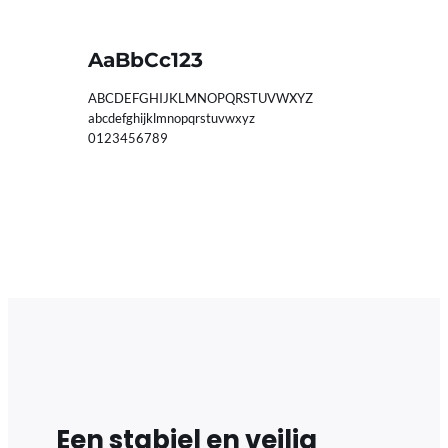
AaBbCc123
ABCDEFGHIJKLMNOPQRSTUVWXYZ
abcdefghijklmnopqrstuvwxyz
0123456789
Een stabiel en veilig